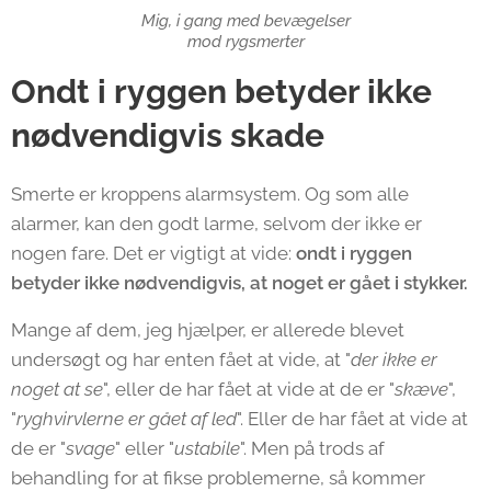
Mig, i gang med bevægelser
mod rygsmerter
Ondt i ryggen betyder ikke
nødvendigvis skade
Smerte er kroppens alarmsystem. Og som alle
alarmer, kan den godt larme, selvom der ikke er
nogen fare. Det er vigtigt at vide:
ondt i ryggen
betyder ikke nødvendigvis, at noget er gået i stykker.
Mange af dem, jeg hjælper, er allerede blevet
undersøgt og har enten fået at vide, at "
der ikke er
noget at se
", eller de har fået at vide at de er "
skæve
",
"
ryghvirvlerne er gået af led
". Eller de har fået at vide at
de er "
svage
" eller "
ustabile
". Men på trods af
behandling for at fikse problemerne, så kommer