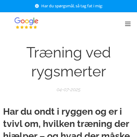
Har du spørgsmål, så tag fat i mig:
Træning ved
rygsmerter
04-07-2025
Har du ondt i ryggen og er i
tvivl om, hvilken træning der
hjælper – og hvad der måske