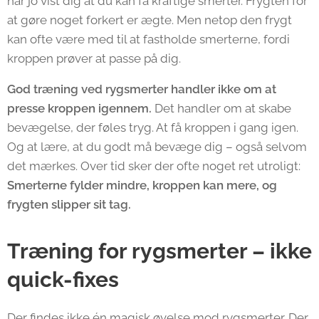
har jo vist dig at du kan få kraftige smerter. Frygten for
at gøre noget forkert er ægte. Men netop den frygt
kan ofte være med til at fastholde smerterne, fordi
kroppen prøver at passe på dig.
God træning ved rygsmerter handler ikke om at
presse kroppen igennem.
Det handler om at skabe
bevægelse, der føles tryg. At få kroppen i gang igen.
Og at lære, at du godt må bevæge dig – også selvom
det mærkes. Over tid sker der ofte noget ret utroligt:
Smerterne fylder mindre, kroppen kan mere, og
frygten slipper sit tag.
Træning for rygsmerter – ikke
quick-fixes
Der findes ikke én magisk øvelse mod rygsmerter. Der